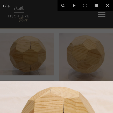
1
/
4