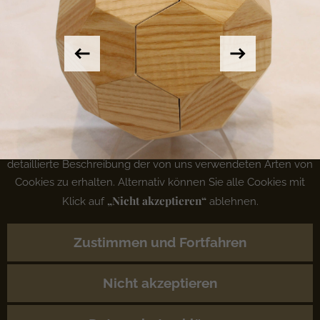
Um Ihnen eine angenehmere Erfahrung bei der Nutzung
unserer Website zu bieten, nutzen wir Cookies um statistische
Daten zur Optimierung der Website-Funktionen zu erheben
sowie zum Onlinemarketing und Remarketing. Klicken Sie
Sven Illner
„Zustimmen und Fortfahren“
auf
, um Cookies zu akzeptieren
Rölscheid 1
„Datenschutzerklärung“
oder klicken Sie auf
, um eine
42929 Wermelskirchen
detaillierte Beschreibung der von uns verwendeten Arten von
Cookies zu erhalten. Alternativ können Sie alle Cookies mit
Telefon
02193/5333964
„Nicht akzeptieren“
Klick auf
ablehnen.
Mail
mail@tischlerei-illner.de
Zustimmen und Fortfahren
» Datenschutzerklärung
» Impressum
Nicht akzeptieren