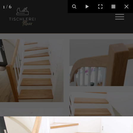
1
/
6