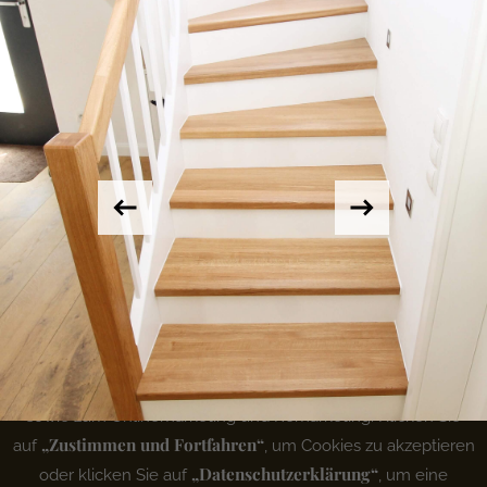
Um Ihnen eine angenehmere Erfahrung bei der Nutzung
unserer Website zu bieten, nutzen wir Cookies um statistische
Daten zur Optimierung der Website-Funktionen zu erheben
sowie zum Onlinemarketing und Remarketing. Klicken Sie
Sven Illner
„Zustimmen und Fortfahren“
auf
, um Cookies zu akzeptieren
Rölscheid 1
„Datenschutzerklärung“
oder klicken Sie auf
, um eine